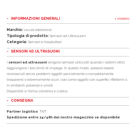
INFORMAZIONI GENERALI
< indietro
Marchio:
Leuze electronic
Tipologia di prodotto:
Sensori ad Ultrasuoni
Categoria:
Sensori e trasduttori
SENSORI AD ULTRASUONI
I
sensori ad ultrasuoni
vengono sempre utilizzati quando i sistemi ottici
raggiungono i loro limiti di impiego. In questo modo, possono essere
riconosciuti senza problemi oggetti parzialmente o completamente
trasparenti o estremamente scuri, così come oggetti con superfici riflettenti o
in ambienti polverosi e umidi.
Disponibili in forma cilindrica e cubica.
CONSEGNA
Partner logistico
: TNT
Spedizione entro 24/48h dal nostro magazzino se disponibile