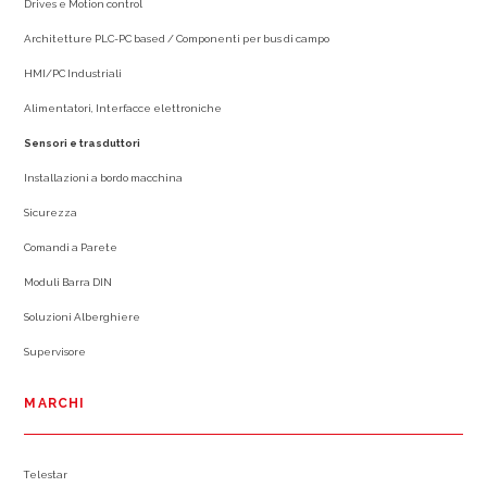
Drives e Motion control
Architetture PLC-PC based / Componenti per bus di campo
HMI/PC Industriali
Alimentatori, Interfacce elettroniche
Sensori e trasduttori
Installazioni a bordo macchina
Sicurezza
Comandi a Parete
Moduli Barra DIN
Soluzioni Alberghiere
Supervisore
MARCHI
Telestar