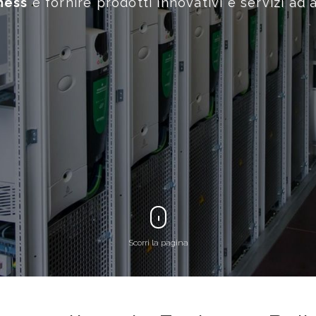
Il nostro
core business
è
Scorri la pagina