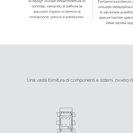
di design iniziale dell’architettura di
Forniamo assistenza in
controllo, cercando di definire le
sviluppo dell’applicazi
soluzioni migliori in termini di
di personale qualific
innovazione, prezzo e prestazioni.
oppure tramite special
delle società rap
Una vasta fornitura di componenti e sistemi, ovvero di 