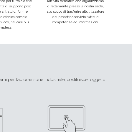
ente per tutto ciò che
l’attività formativa che organizziamo
ività di supporto post
direttamente presso la nostra sede,
si tratti di fornire
allo scopo di trasferire all’utilizzatore
telefonica come di
del prodotto/servizio tutte le
n loco, nei casi più
competenze ed informazioni.
mplessi.
emi per l’automazione industriale, costituisce l’oggetto