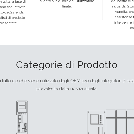
cliente o in quella dell’utilizzatore
del nostro cli
 tutta la fase di
finale.
riguarda l’att
one con l’attività
vendita: che 
ato dell’azienda
assistenza 
isti di prodotto
intervenire i
presentate.
co
Categorie di Prodotto
tutto ciò che viene utilizzato dagli OEM e/o dagli integratori di sist
prevalente della nostra attività.