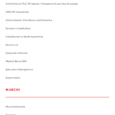
Architetture PLC-PC based / Componenti per bus di campo
HMI/PC Industriali
Alimentatori, Interfacce elettroniche
Sensori e trasduttori
Installazioni a bordo macchina
Sicurezza
Comandi a Parete
Moduli Barra DIN
Soluzioni Alberghiere
Supervisore
MARCHI
Murrelektronik
Telestar