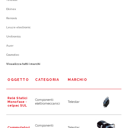
Ekinex
Renovis
Leuze electronic
Unitronics
Auer
Cosmotec
Visualizza tutti i marchi
OGGETTO
CATEGORIA
MARCHIO
Relè Statici
Componenti
Monofase -
Telestar
elettromeccanici
celpac SUL
Componenti
Commutatori
Telestar