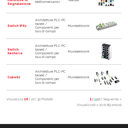
Luminose di
Telestar
elettromeccanici
Segnalazione
Architetture PLC-PC
based /
Switch IP67
Murrelektronik
Componenti per
bus di campo
Architetture PLC-PC
Switch
based /
Murrelektronik
Xenterra
Componenti per
bus di campo
Architetture PLC-PC
based /
Cube67
Murrelektronik
Componenti per
bus di campo
Visualizza
10
|
20
|
30
Prodotti
1
2
3
4
5
6
|
Seguente »
Visualizzati 1-10 di 89 articoli