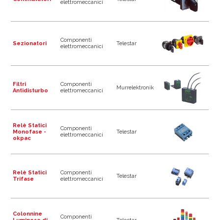
elettromeccanici
Componenti
Sezionatori
Telestar
elettromeccanici
Filtri
Componenti
Murrelektronik
Antidisturbo
elettromeccanici
Relè Statici
Componenti
Monofase -
Telestar
elettromeccanici
okpac
Relè Statici
Componenti
Telestar
Trifase
elettromeccanici
Colonnine
Componenti