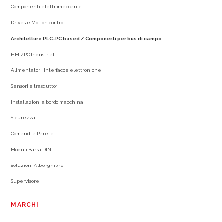
Componenti elettromeccanici
Drives e Motion control
Architetture PLC-PC based / Componenti per bus di campo
HMI/PC Industriali
Alimentatori, Interfacce elettroniche
Sensori e trasduttori
Installazioni a bordo macchina
Sicurezza
Comandi a Parete
Moduli Barra DIN
Soluzioni Alberghiere
Supervisore
MARCHI