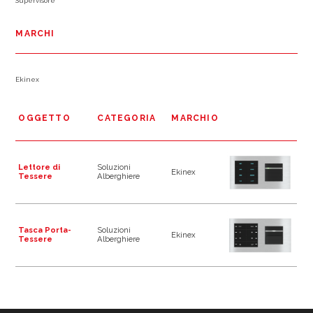
Supervisore
MARCHI
Ekinex
OGGETTO
CATEGORIA
MARCHIO
Lettore di
Soluzioni
Ekinex
Tessere
Alberghiere
Tasca Porta-
Soluzioni
Ekinex
Tessere
Alberghiere