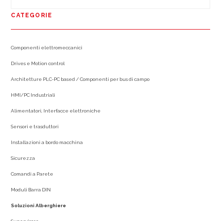
CATEGORIE
Componenti elettromeccanici
Drives e Motion control
Architetture PLC-PC based / Componenti per bus di campo
HMI/PC Industriali
Alimentatori, Interfacce elettroniche
Sensori e trasduttori
Installazioni a bordo macchina
Sicurezza
Comandi a Parete
Moduli Barra DIN
Soluzioni Alberghiere