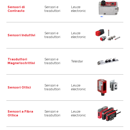
Sensori di
Sensori e
Leuze
Contrasto
trasduttori
electronic
Sensori e
Leuze
Sensori Induttivi
trasduttori
electronic
Trasduttori
Sensori e
Telestar
Magnetostrittivi
trasduttori
Sensori e
Leuze
Sensori Ottici
trasduttori
electronic
Sensori a Fibra
Sensori e
Leuze
Ottica
trasduttori
electronic