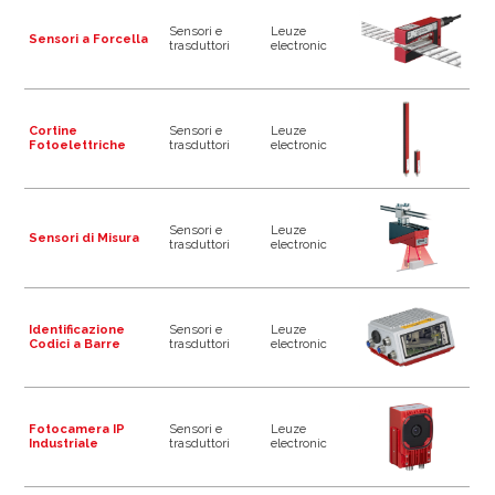
Sensori e
Leuze
Sensori a Forcella
trasduttori
electronic
Cortine
Sensori e
Leuze
Fotoelettriche
trasduttori
electronic
Sensori e
Leuze
Sensori di Misura
trasduttori
electronic
Identificazione
Sensori e
Leuze
Codici a Barre
trasduttori
electronic
Fotocamera IP
Sensori e
Leuze
Industriale
trasduttori
electronic