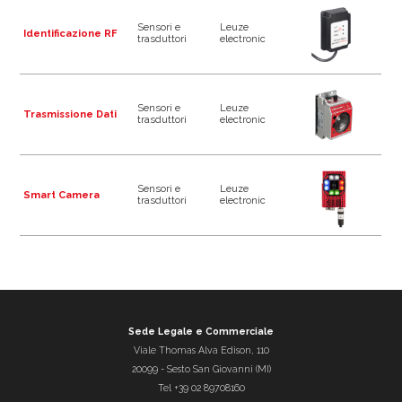
Sensori e
Leuze
Identificazione RF
trasduttori
electronic
Sensori e
Leuze
Trasmissione Dati
trasduttori
electronic
Sensori e
Leuze
Smart Camera
trasduttori
electronic
Sede Legale e Commerciale
Viale Thomas Alva Edison, 110
20099
-
Sesto San Giovanni (MI)
Tel
+39 02 89708160