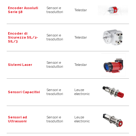
Encoder Assoluti
Sensori e
Telestar
Serie 58
trasduttori
Encoder di
Sensori e
Sicurezza SIL/2-
Telestar
trasduttori
SIL/3
Sensori e
Sistemi Laser
Telestar
trasduttori
Sensori e
Leuze
Sensori Capacitivi
trasduttori
electronic
Sensori ad
Sensori e
Leuze
Ultrasuoni
trasduttori
electronic