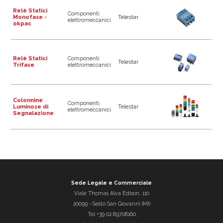
Relè Statici
Componenti
Monofase -
Telestar
elettromeccanici
okpac
Relè Statici
Componenti
Telestar
Trifase
elettromeccanici
Colonnine
Componenti
Luminose di
Telestar
elettromeccanici
Segnalazione
Sede Legale e Commerciale
Viale Thomas Alva Edison, 110
20099
-
Sesto San Giovanni (MI)
Tel
+39 02 89708160