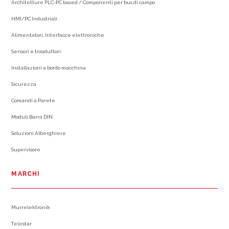
Architetture PLC-PC based / Componenti per bus di campo
HMI/PC Industriali
Alimentatori, Interfacce elettroniche
Sensori e trasduttori
Installazioni a bordo macchina
Sicurezza
Comandi a Parete
Moduli Barra DIN
Soluzioni Alberghiere
Supervisore
MARCHI
Murrelektronik
Telestar