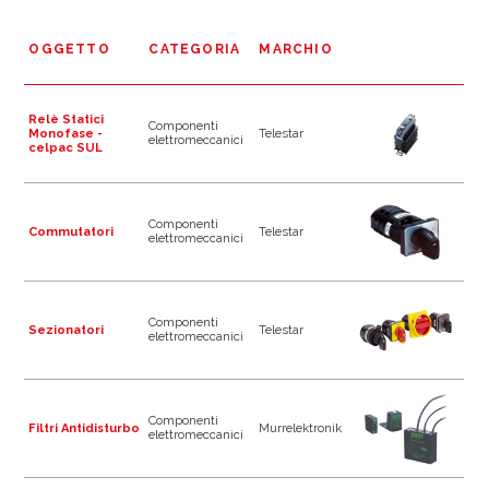
OGGETTO
CATEGORIA
MARCHIO
Relè Statici
Componenti
Monofase -
Telestar
elettromeccanici
celpac SUL
Componenti
Commutatori
Telestar
elettromeccanici
Componenti
Sezionatori
Telestar
elettromeccanici
Componenti
Filtri Antidisturbo
Murrelektronik
elettromeccanici