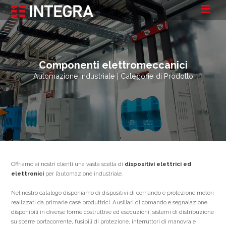
Componenti elettromeccanici
Automazione industriale | Categorie di Prodotto
Offriamo ai nostri clienti una vasta scelta di
dispositivi elettrici ed
elettronici
per l’automazione industriale.
Nel nostro catalogo disponiamo di dispositivi di comando e protezione motori
realizzati da primarie case produttrici. Ausiliari di comando e segnalazione
disponibili in diverse forme costruttive ed esecuzioni, sistemi di distribuzione
su sbarre portacorrente, fusibili di protezione, interruttori di manovra e