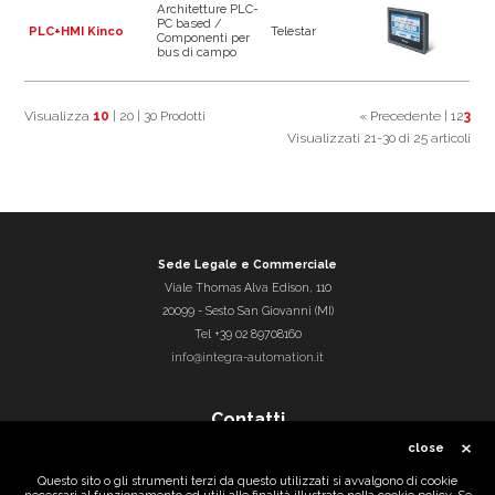
Architetture PLC-
PC based /
PLC+HMI Kinco
Telestar
Componenti per
bus di campo
Visualizza
10
|
20
|
30
Prodotti
« Precedente
|
1
2
3
Visualizzati 21-30 di 25 articoli
Sede Legale e Commerciale
Viale Thomas Alva Edison, 110
20099
-
Sesto San Giovanni (MI)
Tel
+39 02 89708160
info@integra-automation.it
Contatti
close
Questo sito o gli strumenti terzi da questo utilizzati si avvalgono di cookie