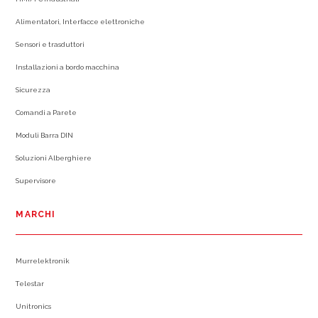
Alimentatori, Interfacce elettroniche
Sensori e trasduttori
Installazioni a bordo macchina
Sicurezza
Comandi a Parete
Moduli Barra DIN
Soluzioni Alberghiere
Supervisore
MARCHI
Murrelektronik
Telestar
Unitronics