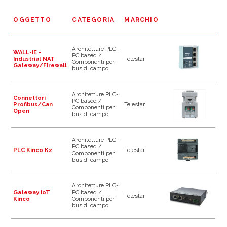
OGGETTO
CATEGORIA
MARCHIO
Architetture PLC-
WALL-IE -
PC based /
Industrial NAT
Telestar
Componenti per
Gateway/Firewall
bus di campo
Architetture PLC-
Connettori
PC based /
Profibus/Can
Telestar
Componenti per
Open
bus di campo
Architetture PLC-
PC based /
PLC Kinco K2
Telestar
Componenti per
bus di campo
Architetture PLC-
Gateway IoT
PC based /
Telestar
Kinco
Componenti per
bus di campo