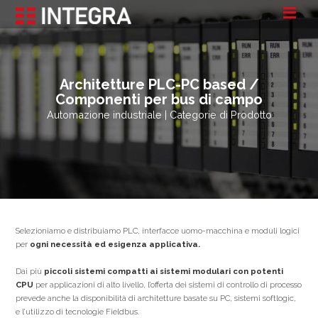
Architetture PLC-PC based /
Componenti per bus di campo
Automazione industriale | Categorie di Prodotto
Selezioniamo e distribuiamo PLC, interfacce uomo-macchina e moduli logici
per
ogni necessità ed esigenza applicativa.
Dai più
piccoli sistemi compatti ai sistemi modulari con potenti
CPU
per applicazioni di alto livello, l’offerta dei sistemi di controllo di processo
prevede anche la disponibilità di architetture basate su PC, sistemi softlogic,
e l’utilizzo di tecnologie Fieldbus.